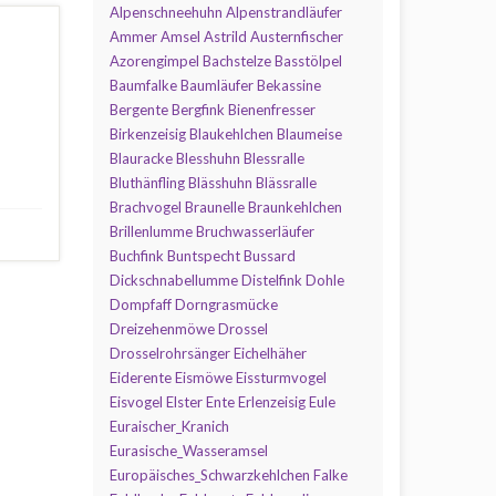
Alpenschneehuhn
Alpenstrandläufer
Ammer
Amsel
Astrild
Austernfischer
Azorengimpel
Bachstelze
Basstölpel
Baumfalke
Baumläufer
Bekassine
Bergente
Bergfink
Bienenfresser
Birkenzeisig
Blaukehlchen
Blaumeise
Blauracke
Blesshuhn
Blessralle
Bluthänfling
Blässhuhn
Blässralle
Brachvogel
Braunelle
Braunkehlchen
Brillenlumme
Bruchwasserläufer
Buchfink
Buntspecht
Bussard
Dickschnabellumme
Distelfink
Dohle
Dompfaff
Dorngrasmücke
Dreizehenmöwe
Drossel
Drosselrohrsänger
Eichelhäher
Eiderente
Eismöwe
Eissturmvogel
Eisvogel
Elster
Ente
Erlenzeisig
Eule
Euraischer_Kranich
Eurasische_Wasseramsel
Europäisches_Schwarzkehlchen
Falke