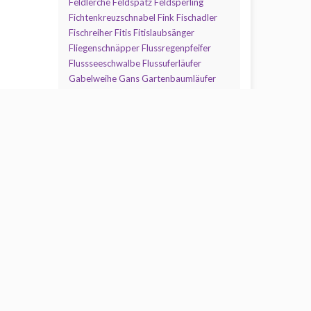
Feldlerche
Feldspatz
Feldsperling
Fichtenkreuzschnabel
Fink
Fischadler
Fischreiher
Fitis
Fitislaubsänger
Fliegenschnäpper
Flussregenpfeifer
Flussseeschwalbe
Flussuferläufer
Gabelweihe
Gans
Gartenbaumläufer
Gartengrasmücke
Gartenrotschwanz
Gebirgsstelze
Gelbschnabel-
Sturmtaucher
Gemeiner_Star
Gerfalke
Gimpel
Girlitz
Goldammer
Goldhähnchen
Goldregenpfeifer
Grasmücke
Grauer_Kranich
Graugans
Graureiher
Grauschnäpper
Grauspecht
Große_Raubmöwe
Großer_Brachvogel
Gryllteiste
Grünfink
Grünling
Grünspecht
Gänsesäger
Habicht
Haubenmeise
Haubentaucher
Hausrotschwanz
Haussperling
Heckenbraunelle
Heringsmöwe
Hirtenmaina
Hirtenstar
Hänfling
Höckerschwan
Kampfläufer