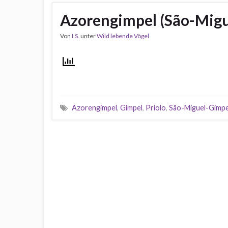
Azorengimpel (São-Migue
Von
I.S.
unter
Wild lebende Vögel
Azorengimpel
,
Gimpel
,
Priolo
,
São-Miguel-Gimpe