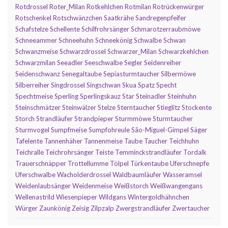
Rotdrossel
Roter_Milan
Rotkehlchen
Rotmilan
Rotrückenwürger
Rotschenkel
Rotschwänzchen
Saatkrähe
Sandregenpfeifer
Schafstelze
Schellente
Schilfrohrsänger
Schmarotzerraubmöwe
Schneeammer
Schneehuhn
Schneekönig
Schwalbe
Schwan
Schwanzmeise
Schwarzdrossel
Schwarzer_Milan
Schwarzkehlchen
Schwarzmilan
Seeadler
Seeschwalbe
Segler
Seidenreiher
Seidenschwanz
Senegaltaube
Sepiasturmtaucher
Silbermöwe
Silberreiher
Singdrossel
Singschwan
Skua
Spatz
Specht
Spechtmeise
Sperling
Sperlingskauz
Star
Steinadler
Steinhuhn
Steinschmätzer
Steinwälzer
Stelze
Sterntaucher
Stieglitz
Stockente
Storch
Strandläufer
Strandpieper
Sturmmöwe
Sturmtaucher
Sturmvogel
Sumpfmeise
Sumpfohreule
São-Miguel-Gimpel
Säger
Tafelente
Tannenhäher
Tannenmeise
Taube
Taucher
Teichhuhn
Teichralle
Teichrohrsänger
Teiste
Temminckstrandläufer
Tordalk
Trauerschnäpper
Trottellumme
Tölpel
Türkentaube
Uferschnepfe
Uferschwalbe
Wacholderdrossel
Waldbaumläufer
Wasseramsel
Weidenlaubsänger
Weidenmeise
Weißstorch
Weißwangengans
Wellenastrild
Wiesenpieper
Wildgans
Wintergoldhähnchen
Würger
Zaunkönig
Zeisig
Zilpzalp
Zwergstrandläufer
Zwertaucher