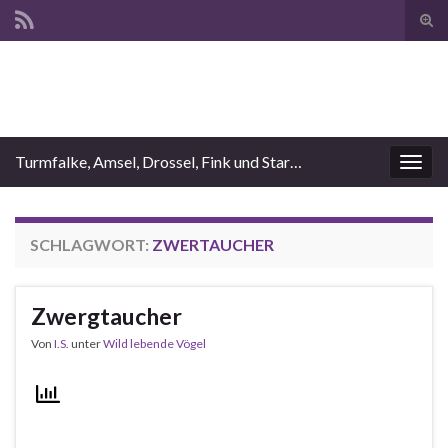
Suc
ums
Search for:
Turmfalke, Amsel, Drossel, Fink und Star…
Navi
umsc
SCHLAGWORT:
ZWERTAUCHER
Zwergtaucher
Von
I.S.
unter
Wild lebende Vögel