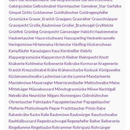
Gebirgsstelze
Gelbschnabel-Sturmtaucher
Gemeiner_Star
Gerfalke
Gimpel
Girlitz
Goldammer
Goldhähnchen
Goldregenpfeifer
Grasmücke
Grauer_Kranich
Graugans
Graureiher
Grauschnäpper
Grauspecht
Große_Raubmöwe
Großer_Brachvogel
Gryllteiste
Grünfink
Grünling
Grünspecht
Gänsesäger
Habicht
Haubenmeise
Haubentaucher
Hausrotschwanz
Haussperling
Heckenbraunelle
Heringsmöwe
Hirtenmaina
Hirtenstar
Hänfling
Höckerschwan
Kampfläufer
Kanadagans
Kauz
Kernbeißer
Kiebitz
Klappergrasmücke
Klapperstorch
Kleiber
Kleinspecht
Knutt
Knäkente
Kohlmeise
Kolbenente
Kolkrabe
Kormoran
Kragenente
Kranich
Kreuzschnabel
Krähe
Krähenscharbe
Kuckuck
Königsweihe
Küstenseeschwalbe
Lachmöwe
Lerche
Lumme
Mandarinente
Mantelmöwe
Mauersegler
Meerstrandläufer
Mehlschwalbe
Meise
Mittelsäger
Mäusebussard
Mönchsgrasmücke
Möwe
Nachtigall
Nebelkrähe
Neuntöter
Nilgans
Nonnengans
Odinshühnchen
Ohrentaucher
Palmtaube
Papageientaucher
Papageitaucher
Pfeifente
Pfuhlschnepfe
Pieper
Prachttaucher
Priolo
Rabe
Rabenkrähe
Racke
Ralle
Raubmöwe
Raubwürger
Rauchschwalbe
Rauhfußbussard
Regenbrachvogel
Regenpfeifer
Reiher
Reiherente
Ringellumme
Ringeltaube
Rohrammer
Rohrspatz
Rohrsänger