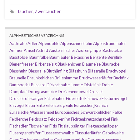
Taucher
,
Zwertaucher
ALPHABETISCHES VERZEICHNIS
Aaskrähe
Adler
Alpendohle
Alpenschneehuhn
Alpenstrandläufer
Ammer
Amsel
Astrild
Austernfischer
Azorengimpel
Bachstelze
Basstölpel
Baumfalke
Baumläufer
Bekassine
Bergente
Bergfink
Bienenfresser
Birkenzeisig
Blaukehlchen
Blaumeise
Blauracke
Blesshuhn
Blessralle
Bluthänfling
Blässhuhn
Blässralle
Brachvogel
Braunelle
Braunkehlchen
Brillenlumme
Bruchwasserläufer
Buchfink
Buntspecht
Bussard
Dickschnabellumme
Distelfink
Dohle
Dompfaff
Dorngrasmücke
Dreizehenmöwe
Drossel
Drosselrohrsänger
Eichelhäher
Eiderente
Eismöwe
Eissturmvogel
Eisvogel
Elster
Ente
Erlenzeisig
Eule
Euraischer_Kranich
Eurasische_Wasseramsel
Europäisches_Schwarzkehlchen
Falke
Feldlerche
Feldspatz
Feldsperling
Fichtenkreuzschnabel
Fink
Fischadler
Fischreiher
Fitis
Fitislaubsänger
Fliegenschnäpper
Flussregenpfeifer
Flussseeschwalbe
Flussuferläufer
Gabelweihe
Gans
Gartenbaumläufer
Gartengrasmücke
Gartenrotschwanz